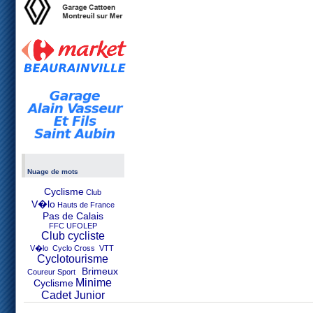
Nuage de mots
Cyclisme
Club
V�lo
Hauts de France
Pas de Calais
FFC UFOLEP
Club cycliste
V�lo Cyclo Cross VTT
Cyclotourisme
Brimeux
Coureur Sport
Minime
Cyclisme
Cadet Junior