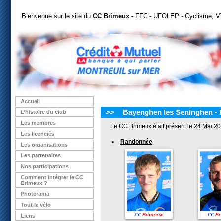
Bienvenue sur le site du
CC Brimeux
- FFC - UFOLEP - Cyclisme, VT
Accueil
>>
Bayenghen les Seninghen - 
L’histoire du club
Les membres
Le CC Brimeux était présent le 24 Mai 2
Les licenciés
Randonnée
Les organisations
Les partenaires
Nos participations
Comment intégrer le CC
Brimeux ?
Photorama
Tout le vélo
Liens