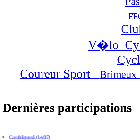
Pas
FF
Clu
V�lo Cy
Cycl
Coureur Sport
Brimeux 
Dernières participations
Villers chatel (02/08)
Gouy Saint Andre (26/07)
Cambligneul (14/07)
La caloterie (12/07)