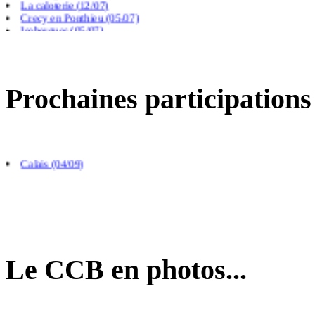
Crecy en Ponthieu (05/07)
Isebergues (05/07)
Beauchamp (05/07)
Frevillers (14/06)
Prochaines participations
Saint Paul au bois (09/08)
Arras (26/08)
Calais (04/09)
Le CCB en photos...