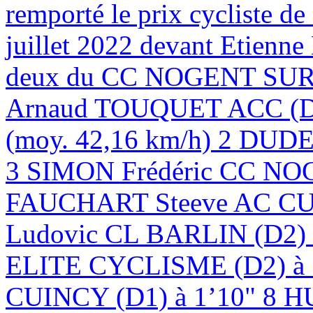
remporté le prix cycliste d
juillet 2022 devant Etien
deux du CC NOGENT SUR 
Arnaud TOUQUET ACC (D1)
(moy. 42,16 km/h) 2 DUD
3 SIMON Frédéric CC NOG
FAUCHART Steeve AC CU
Ludovic CL BARLIN (D
ELITE CYCLISME (D2) à
CUINCY (D1) à 1’10" 8