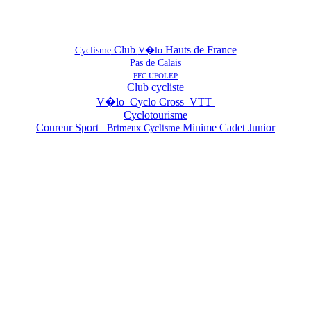
Club
Hauts de France
Cyclisme
V�lo
Pas de Calais
FFC UFOLEP
Club cycliste
V�lo Cyclo Cross VTT
Cyclotourisme
Coureur Sport
Minime Cadet Junior
Brimeux Cyclisme