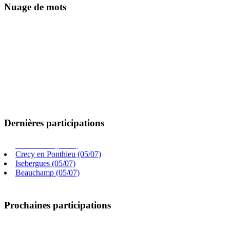
Nuage de mots
Villers chatel (02/08)
Gouy Saint Andre (26/07)
Dernières participations
Cambligneul (14/07)
La caloterie (12/07)
Crecy en Ponthieu (05/07)
Isebergues (05/07)
Beauchamp (05/07)
Frevillers (14/06)
Prochaines participations