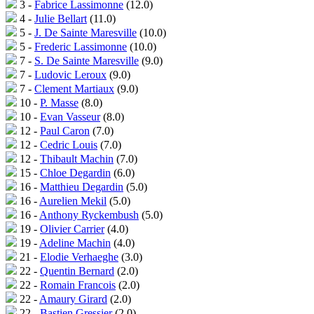
3 -
Fabrice Lassimonne
(12.0)
4 -
Julie Bellart
(11.0)
5 -
J. De Sainte Maresville
(10.0)
5 -
Frederic Lassimonne
(10.0)
7 -
S. De Sainte Maresville
(9.0)
7 -
Ludovic Leroux
(9.0)
7 -
Clement Martiaux
(9.0)
10 -
P. Masse
(8.0)
10 -
Evan Vasseur
(8.0)
12 -
Paul Caron
(7.0)
12 -
Cedric Louis
(7.0)
12 -
Thibault Machin
(7.0)
15 -
Chloe Degardin
(6.0)
16 -
Matthieu Degardin
(5.0)
16 -
Aurelien Mekil
(5.0)
16 -
Anthony Ryckembush
(5.0)
19 -
Olivier Carrier
(4.0)
19 -
Adeline Machin
(4.0)
21 -
Elodie Verhaeghe
(3.0)
22 -
Quentin Bernard
(2.0)
22 -
Romain Francois
(2.0)
22 -
Amaury Girard
(2.0)
22 -
Bastien Gressier
(2.0)