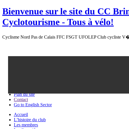
Bienvenue sur le site du
CC Bri
Cyclotourisme -
Tous à vélo!
Cyclisme Nord Pas de Calais FFC FSGT UFOLEP Club cycliste V�l
Recherche
Plan du site
Contact
Go to English Sector
Accueil
L’histoire du club
Les membres