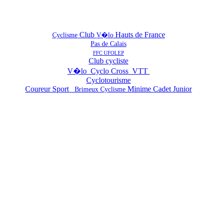
Club
Hauts de France
Cyclisme
V�lo
Pas de Calais
FFC UFOLEP
Club cycliste
V�lo Cyclo Cross VTT
Cyclotourisme
Coureur Sport
Minime Cadet Junior
Brimeux Cyclisme