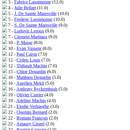
3 -
Fabrice Lassimonne
(12.0)
4 -
Julie Bellart
(11.0)
5 -
J. De Sainte Maresville
(10.0)
5 -
Frederic Lassimonne
(10.0)
7 -
S. De Sainte Maresville
(9.0)
7 -
Ludovic Leroux
(9.0)
7 -
Clement Martiaux
(9.0)
10 -
P. Masse
(8.0)
10 -
Evan Vasseur
(8.0)
12 -
Paul Caron
(7.0)
12 -
Cedric Louis
(7.0)
12 -
Thibault Machin
(7.0)
15 -
Chloe Degardin
(6.0)
16 -
Matthieu Degardin
(5.0)
16 -
Aurelien Mekil
(5.0)
16 -
Anthony Ryckembush
(5.0)
19 -
Olivier Carrier
(4.0)
19 -
Adeline Machin
(4.0)
21 -
Elodie Verhaeghe
(3.0)
22 -
Quentin Bernard
(2.0)
22 -
Romain Francois
(2.0)
22 -
Amaury Girard
(2.0)
22 -
Bastien Gressier
(2.0)