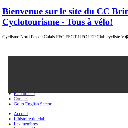
Bienvenue sur le site du
CC Bri
Cyclotourisme -
Tous à vélo!
Cyclisme Nord Pas de Calais FFC FSGT UFOLEP Club cycliste V�l
Recherche
Plan du site
Contact
Go to English Sector
Accueil
L’histoire du club
Les membres