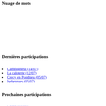
Nuage de mots
Dernières participations
Villers chatel (02/08)
Gouy Saint Andre (26/07)
Cambligneul (14/07)
La caloterie (12/07)
Crecy en Ponthieu (05/07)
Isebergues (05/07)
Beauchamp (05/07)
Frevillers (14/06)
Prochaines participations
Saint Paul au bois (09/08)
Arras (26/08)
Calais (04/09)