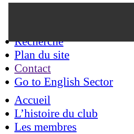
Recherche
Plan du site
Contact
Go to English Sector
Accueil
L’histoire du club
Les membres