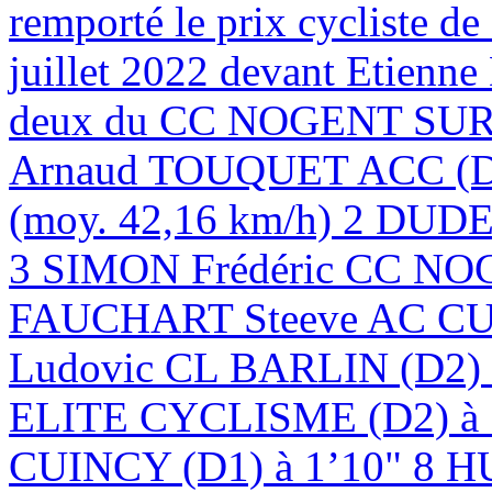
remporté le prix cycliste d
juillet 2022 devant Etien
deux du CC NOGENT SUR 
Arnaud TOUQUET ACC (D1)
(moy. 42,16 km/h) 2 DUD
3 SIMON Frédéric CC NOG
FAUCHART Steeve AC CU
Ludovic CL BARLIN (D
ELITE CYCLISME (D2) à
CUINCY (D1) à 1’10" 8