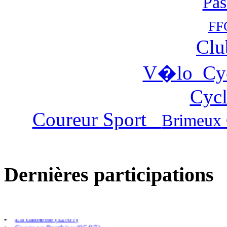
Pas
FF
Clu
V�lo Cy
Cycl
Coureur Sport
Brimeux 
Dernières participations
Villers chatel (02/08)
Gouy Saint Andre (26/07)
Cambligneul (14/07)
La caloterie (12/07)
Crecy en Ponthieu (05/07)