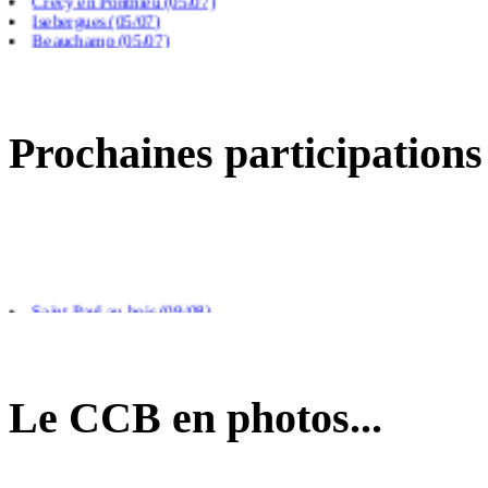
Isebergues (05/07)
Beauchamp (05/07)
Frevillers (14/06)
Prochaines participations
Saint Paul au bois (09/08)
Arras (26/08)
Calais (04/09)
Le CCB en photos...