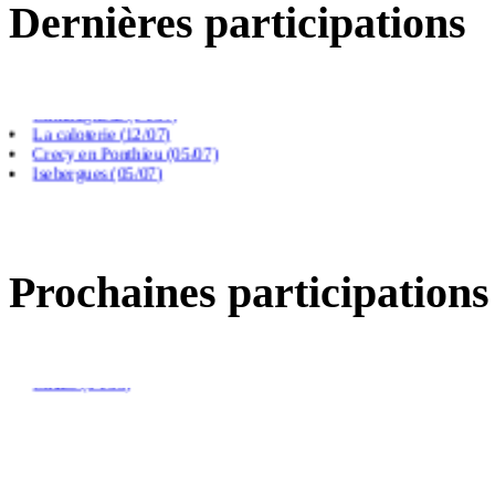
Dernières participations
Villers chatel (02/08)
Gouy Saint Andre (26/07)
Cambligneul (14/07)
La caloterie (12/07)
Crecy en Ponthieu (05/07)
Isebergues (05/07)
Beauchamp (05/07)
Frevillers (14/06)
Prochaines participations
Saint Paul au bois (09/08)
Arras (26/08)