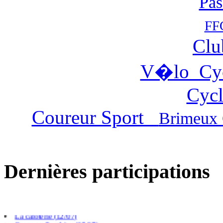
Pas
FF
Clu
V�lo Cy
Cycl
Coureur Sport
Brimeux 
Dernières participations
Villers chatel (02/08)
Gouy Saint Andre (26/07)
Cambligneul (14/07)
La caloterie (12/07)
Crecy en Ponthieu (05/07)