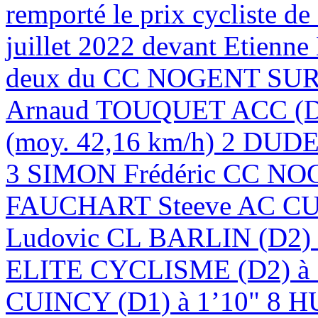
remporté le prix cycliste d
juillet 2022 devant Etien
deux du CC NOGENT SUR 
Arnaud TOUQUET ACC (D1)
(moy. 42,16 km/h) 2 DUD
3 SIMON Frédéric CC NOG
FAUCHART Steeve AC CU
Ludovic CL BARLIN (D
ELITE CYCLISME (D2) à
CUINCY (D1) à 1’10" 8