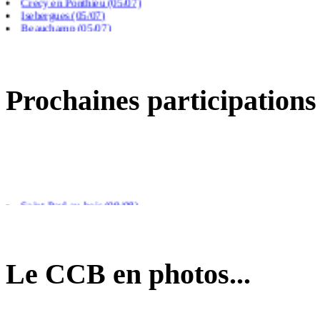
Isebergues (05/07)
Beauchamp (05/07)
Frevillers (14/06)
Prochaines participations
Saint Paul au bois (09/08)
Arras (26/08)
Calais (04/09)
Le CCB en photos...