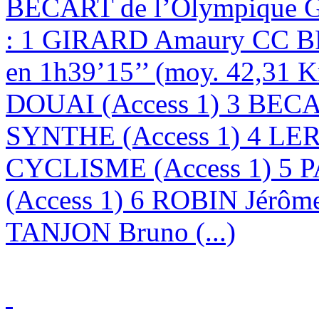
BECART de l’Olympique
: 1 GIRARD Amaury CC BR
en 1h39’15’’ (moy. 42,31
DOUAI (Access 1) 3 BE
SYNTHE (Access 1) 4 LE
CYCLISME (Access 1) 5 
(Access 1) 6 ROBIN Jérôm
TANJON Bruno (...)