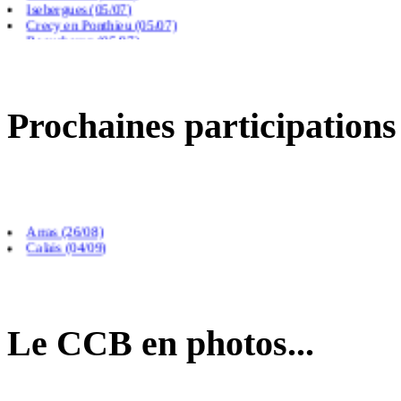
Crecy en Ponthieu (05/07)
Beauchamp (05/07)
Prochaines participations
Arras (26/08)
Calais (04/09)
Le CCB en photos...