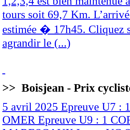
1,2,3,4 est bien maintenue
tours soit 69,7 Km. L’arrivé
estimée � 17h45. Cliquez s
agrandir le (...)
>>
Boisjean - Prix cyclis
5 avril 2025
Epreuve U7 :
OMER Epreuve U9 : 1 CO