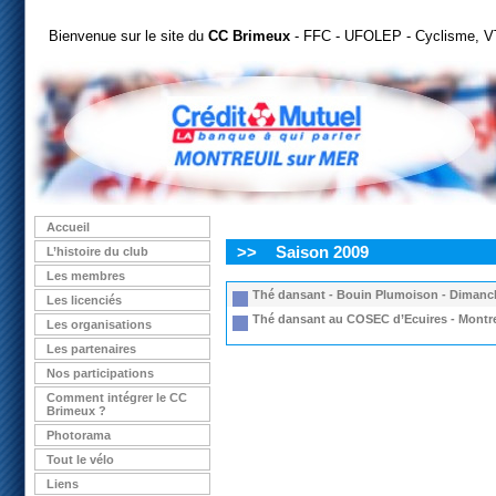
Bienvenue sur le site du
CC Brimeux
- FFC - UFOLEP - Cyclisme, VT
Accueil
>>
Saison 2009
L’histoire du club
Les membres
Thé dansant - Bouin Plumoison - Dimanc
Les licenciés
Thé dansant au COSEC d’Ecuires - Montreui
Les organisations
Les partenaires
Nos participations
Comment intégrer le CC
Brimeux ?
Photorama
Tout le vélo
Liens