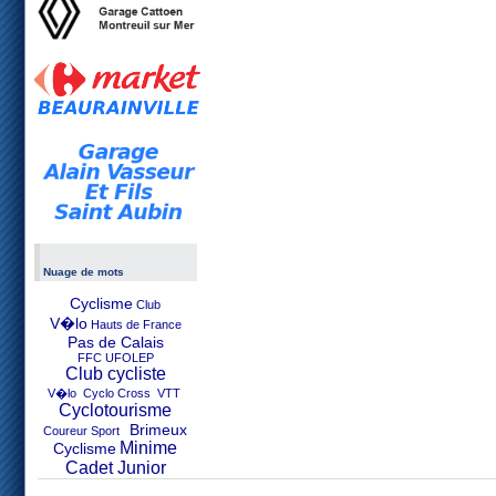
Nuage de mots
Cyclisme
Club
V�lo
Hauts de France
Pas de Calais
FFC UFOLEP
Club cycliste
V�lo Cyclo Cross VTT
Cyclotourisme
Brimeux
Coureur Sport
Minime
Cyclisme
Cadet Junior