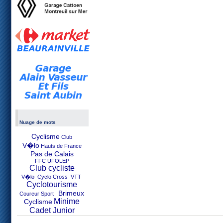
Nuage de mots
Cyclisme
Club
V�lo
Hauts de France
Pas de Calais
FFC UFOLEP
Club cycliste
V�lo Cyclo Cross VTT
Cyclotourisme
Brimeux
Coureur Sport
Minime
Cyclisme
Cadet Junior