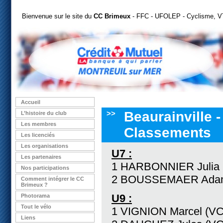
Bienvenue sur le site du
CC Brimeux
- FFC - UFOLEP - Cyclisme, VT
Accueil
>>
Beaurainville -
L’histoire du club
Les membres
Classements
Les licenciés
Les organisations
U7 :
Les partenaires
1 HARBONNIER Julia
Nos participations
2 BOUSSEMAER Adam
Comment intégrer le CC
Brimeux ?
U9 :
Photorama
Tout le vélo
1 VIGNION Marcel (V
Liens