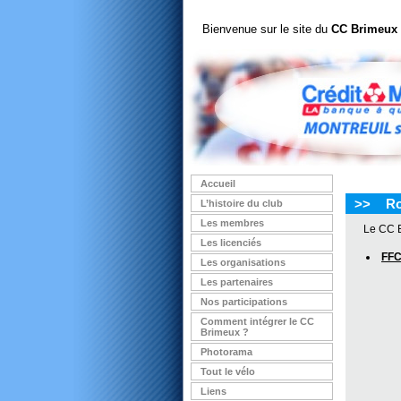
Bienvenue sur le site du
CC Brimeux
Accueil
>>
Ro
L’histoire du club
Les membres
Le CC B
Les licenciés
FFC
Les organisations
Les partenaires
Nos participations
Comment intégrer le CC
Brimeux ?
Photorama
Tout le vélo
Liens