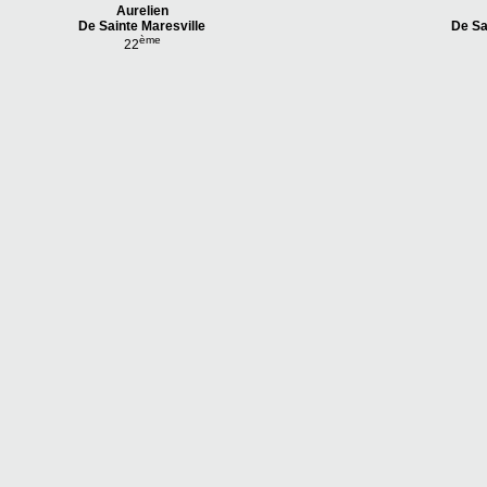
Aurelien
De Sainte Maresville
De Sa
ème
22