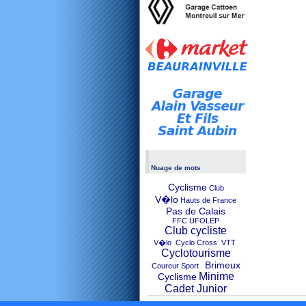
Nuage de mots
Cyclisme
Club
V�lo
Hauts de France
Pas de Calais
FFC UFOLEP
Club cycliste
V�lo Cyclo Cross VTT
Cyclotourisme
Brimeux
Coureur Sport
Minime
Cyclisme
Cadet Junior