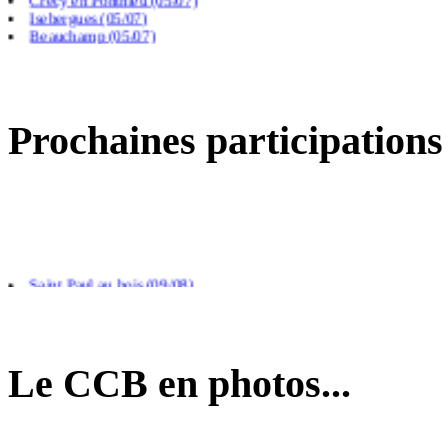
Isebergues (05/07)
Beauchamp (05/07)
Frevillers (14/06)
Prochaines participations
Saint Paul au bois (09/08)
Arras (26/08)
Calais (04/09)
Le CCB en photos...