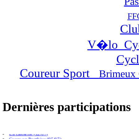
Pas
FF
Clu
V�lo Cy
Cycl
Coureur Sport
Brimeux 
Dernières participations
Villers chatel (02/08)
Gouy Saint Andre (26/07)
Cambligneul (14/07)
La caloterie (12/07)
Crecy en Ponthieu (05/07)