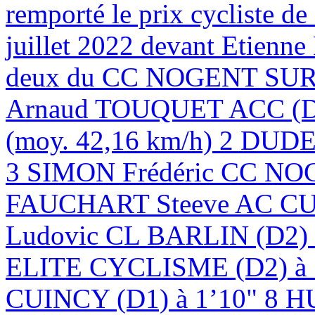
remporté le prix cycliste d
juillet 2022 devant Etien
deux du CC NOGENT SUR 
Arnaud TOUQUET ACC (D1)
(moy. 42,16 km/h) 2 DUD
3 SIMON Frédéric CC NOG
FAUCHART Steeve AC CU
Ludovic CL BARLIN (D
ELITE CYCLISME (D2) à
CUINCY (D1) à 1’10" 8