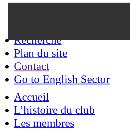
Recherche
Plan du site
Contact
Go to English Sector
Accueil
L’histoire du club
Les membres