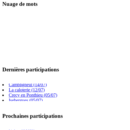
Nuage de mots
Dernières participations
Villers chatel (02/08)
Gouy Saint Andre (26/07)
Cambligneul (14/07)
La caloterie (12/07)
Crecy en Ponthieu (05/07)
Isebergues (05/07)
Beauchamp (05/07)
Frevillers (14/06)
Prochaines participations
Saint Paul au bois (09/08)
Arras (26/08)
Calais (04/09)