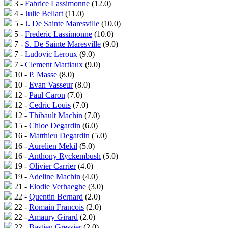
3 -
Fabrice Lassimonne
(12.0)
4 -
Julie Bellart
(11.0)
5 -
J. De Sainte Maresville
(10.0)
5 -
Frederic Lassimonne
(10.0)
7 -
S. De Sainte Maresville
(9.0)
7 -
Ludovic Leroux
(9.0)
7 -
Clement Martiaux
(9.0)
10 -
P. Masse
(8.0)
10 -
Evan Vasseur
(8.0)
12 -
Paul Caron
(7.0)
12 -
Cedric Louis
(7.0)
12 -
Thibault Machin
(7.0)
15 -
Chloe Degardin
(6.0)
16 -
Matthieu Degardin
(5.0)
16 -
Aurelien Mekil
(5.0)
16 -
Anthony Ryckembush
(5.0)
19 -
Olivier Carrier
(4.0)
19 -
Adeline Machin
(4.0)
21 -
Elodie Verhaeghe
(3.0)
22 -
Quentin Bernard
(2.0)
22 -
Romain Francois
(2.0)
22 -
Amaury Girard
(2.0)
22 -
Bastien Gressier
(2.0)