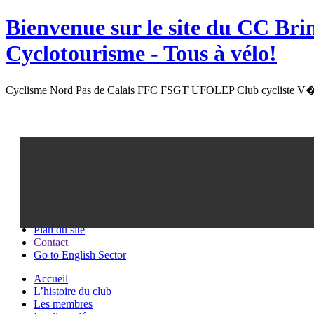
Bienvenue sur le site du
CC Bri
Cyclotourisme -
Tous à vélo!
Cyclisme Nord Pas de Calais FFC FSGT UFOLEP Club cycliste V�l
Recherche
Plan du site
Contact
Go to English Sector
Accueil
L’histoire du club
Les membres