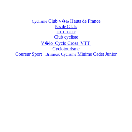
Club
Hauts de France
Cyclisme
V�lo
Pas de Calais
FFC UFOLEP
Club cycliste
V�lo Cyclo Cross VTT
Cyclotourisme
Coureur Sport
Minime Cadet Junior
Brimeux Cyclisme